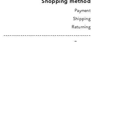
Shopping method
Payment
Shipping
Returning
-----------------------------------------
-
Ticket
-----------------------------------------
-
higurashi is an online shop based in Tokyo
​Closed Sundays & Mondays.
Contact :
info@hgrs.jp
About
About