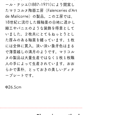
ール・テシエ(1887-1971)により開窯し
たマリコルヌ陶器工房（Faïenceries d'Art
de Malicorne）の製品。この工房では、
18世紀に流行した錫釉薬の白地に透かし
細工やパニエのような装飾を得意として
いました。２枚共にとてもねっとりとし
た厚みのある釉薬を纏っています。１枚
には全体に貫入。淡い淡い象牙色はまる
で薄雲越しの満月のようです。マリコル
ヌの製品は大量生産ではなく１枚１枚職
人の手によって生産されています。おお
らかで素朴、とっておきの美しいディナ
ープレートです。
Φ26.5cm