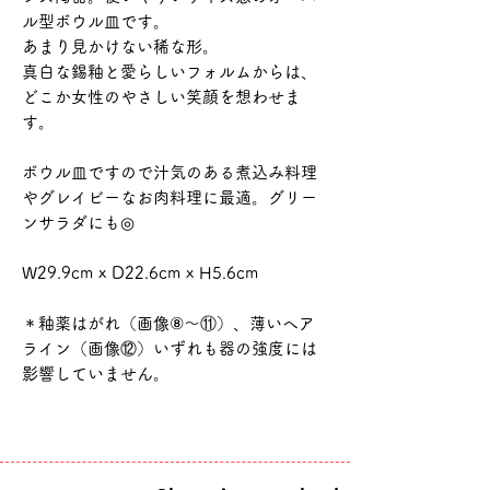
ル型ボウル皿です。
あまり見かけない稀な形。
真白な錫釉と愛らしいフォルムからは、
どこか女性のやさしい笑顔を想わせま
す。
ボウル皿ですので汁気のある煮込み料理
やグレイビーなお肉料理に最適。グリー
ンサラダにも◎
W29.9cm x D22.6cm x H5.6cm
＊釉薬はがれ（画像⑧〜⑪）、薄いヘア
ライン（画像⑫）いずれも器の強度には
影響していません。