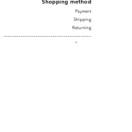
Shopping method
Payment
Shipping
Returning
-----------------------------------------
-
Ticket
-----------------------------------------
-
higurashi is an online shop based in Tokyo
​Closed Sundays & Mondays.
Contact :
info@hgrs.jp
About
About