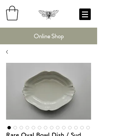
Online Shop
Rare Oval Bowl Dish / Sud