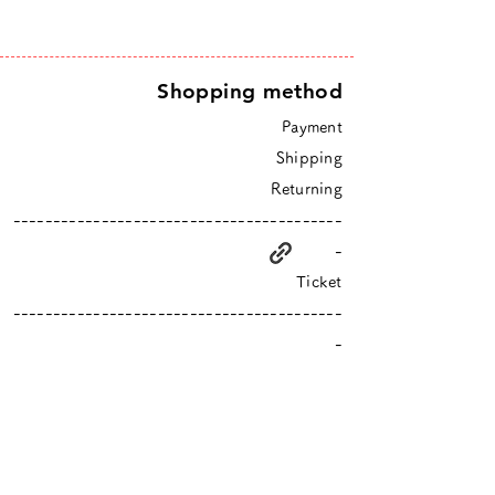
Shopping method
Payment
Shipping
Returning
-----------------------------------------
-
Ticket
-----------------------------------------
-
higurashi is an online shop based in Tokyo
​Closed Sundays & Mondays.
Contact :
info@hgrs.jp