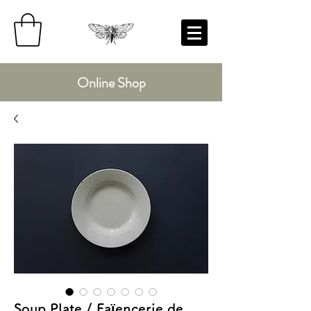
Online Shop
Soup Plate / Faïencerie de