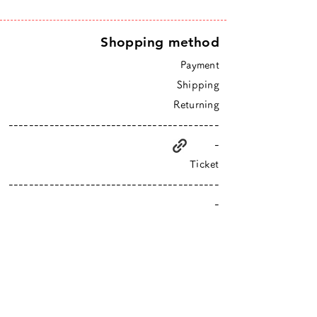
Shopping method
Payment
Shipping
Returning
-----------------------------------------
-
Ticket
-----------------------------------------
-
higurashi is an online shop based in Tokyo
​Closed Sundays & Mondays.
Contact :
info@hgrs.jp